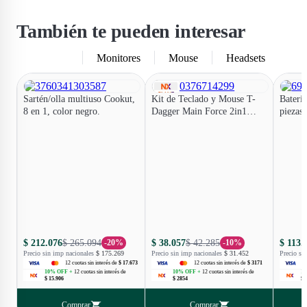
También te pueden interesar
Teclados
Monitores
Mouse
Headsets
Sartén/olla multiuso Cookut,
Kit de Teclado y Mouse T-
Bateria
8 en 1, color negro.
Dagger Main Force 2in1
piezas
Black T-TGS008-SP
mango 
$ 212.076
$ 265.094
$ 38.057
$ 42.285
$ 113.
-
20
%
-
10
%
Precio sin imp nacionales
$ 175.269
Precio sin imp nacionales
$ 31.452
Precio si
12
cuotas
sin interés
de
$ 17.673
12
cuotas
sin interés
de
$ 3171
10
% OFF +
12
cuotas
sin interés
de
10
% OFF +
12
cuotas
sin interés
de
10
$ 15.906
$ 2854
$ 
Comprar
Comprar