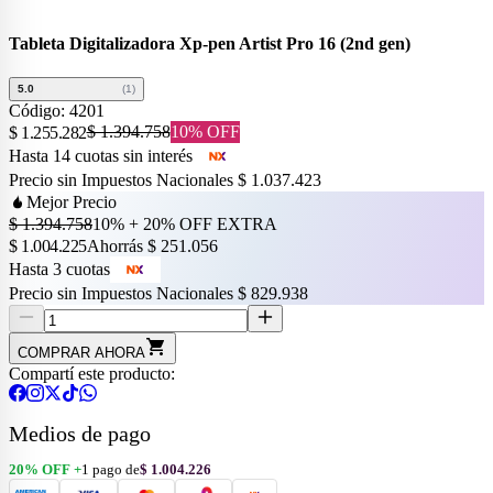
Tableta Digitalizadora Xp-pen Artist Pro 16 (2nd gen)
5.0
(
1
)
Código:
4201
$ 1.394.758
10
% OFF
$ 1.255.282
Hasta
14
cuotas sin interés
Precio sin Impuestos Nacionales
$ 1.037.423
Mejor Precio
$ 1.394.758
10% + 20% OFF EXTRA
$ 1.004.225
Ahorrás
$ 251.056
Hasta 3 cuotas
Precio sin Impuestos Nacionales
$ 829.938
COMPRAR AHORA
Compartí este producto:
Medios de pago
20
% OFF +
1 pago de
$ 1.004.226