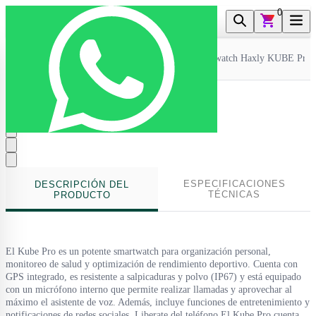
0
Inicio
>
Accesorios Smart
>
Smartwatches
>
Smartwatch Haxly KUBE Pr
ESPECIFICACIONES
DESCRIPCIÓN DEL
TÉCNICAS
PRODUCTO
El Kube Pro es un potente smartwatch para organización personal,
monitoreo de salud y optimización de rendimiento deportivo. Cuenta con
GPS integrado, es resistente a salpicaduras y polvo (IP67) y está equipado
con un micrófono interno que permite realizar llamadas y aprovechar al
máximo el asistente de voz. Además, incluye funciones de entretenimiento y
notificaciones de redes sociales. Liberate del teléfono El Kube Pro cuenta