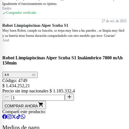
Igualmente el funcionamiento es óptimo.
Emilce
Comprador verificado
27 de oct. de 2025
Robot Limpiapiscinas Aiper Scuba S1
Muy buen Robot, cumple su función, se trepa muy bien a las paredes , se limpia muy fácil
y su batería tiene buena duración comparándolo con otro modelo que tuve. Gracias!
Ariel
Robot Limpiapiscinas Aiper Scuba S1 Inalámbrico 7800 mAh
150min
4.5
(
4
)
Código:
4749
Price:
$ 1.434.252,21
Precio sin imp nacionales
$ 1.185.332,4
COMPRAR AHORA
Compartí este producto:
Medios de pago