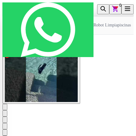
0
Inicio
>
Electro Y Hogar
>
Robot Limpiapiscinas
>
Robot Limpiapiscinas A