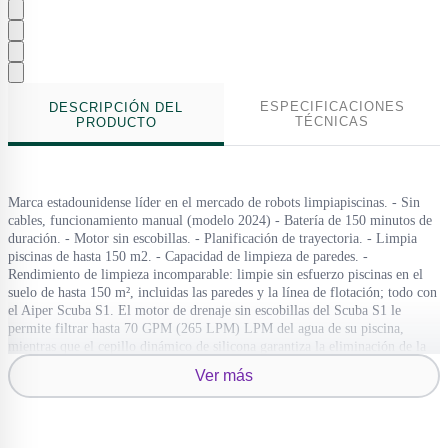
ESPECIFICACIONES
DESCRIPCIÓN DEL
TÉCNICAS
PRODUCTO
Marca estadounidense líder en el mercado de robots limpiapiscinas. - Sin
cables, funcionamiento manual (modelo 2024) - Batería de 150 minutos de
duración. - Motor sin escobillas. - Planificación de trayectoria. - Limpia
piscinas de hasta 150 m2. - Capacidad de limpieza de paredes. -
Rendimiento de limpieza incomparable: limpie sin esfuerzo piscinas en el
suelo de hasta 150 m², incluidas las paredes y la línea de flotación; todo con
el Aiper Scuba S1. El motor de drenaje sin escobillas del Scuba S1 le
permite filtrar hasta 70 GPM (265 LPM) LPM del agua de su piscina,
mientras que el cepillo dinámico de silicona garantiza la eliminación de la
suciedad y los residuos. - Bandas de oruga para una movilidad superior:
Ver más
para una limpieza de esquina a esquina, no importa el terreno de su piscina,
E1 Aiper Scuba S1 está a la altura del desafío. Las bandas del Scuba S1
proporcionan un mayor contacto superficial con su piscina. Esto significa
una mejor tracción, una mayor movilidad y una excelente superación de los