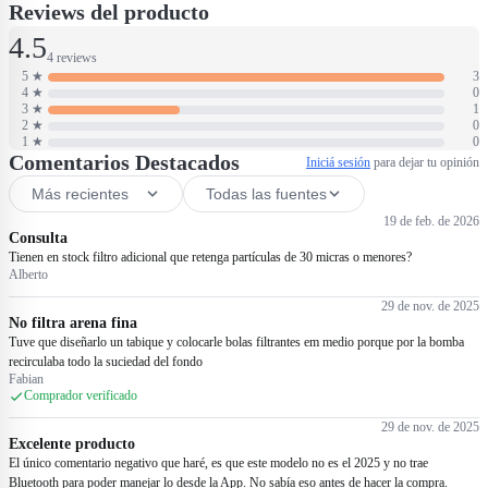
obstáculos a lo largo del suelo y las paredes de su piscina. - WavePath"
Reviews del producto
Navigation Technology 2.0: basado en tecnología de vanguardia,
4.5
WavePath™ 2.0 aprovecha el flujo natural de su piscina, aumentando así la
4 reviews
cobertura de limpieza. Los sensores de primera línea permiten que el
5
★
3
dispositivo identifique con precisión milimétrica su ubicación dentro de la
4
★
0
piscina, ofreciendo la limpieza más impecable para el suelo, las paredes y la
3
★
1
línea de flotación de su piscina. - Cuatro modos de limpieza: optimice la
2
★
0
1
★
0
limpieza de la piscina con los múltiples modos del Scuba S1: Suelo, Pared,
Comentarios Destacados
Iniciá sesión
para dejar tu opinión
Suelo+Pared o Eco (Limpieza periódica). Adapte cada sesión a las
necesidades especificas de su piscina para una limpieza eficiente y que le
Más recientes
Todas las fuentes
ahorre tiempo. - Limpieza periódica: su dispositivo Aiper limpia durante 45
19 de feb. de 2026
minutos cada 48 horas antes de entrar en el modo de bajo consumo. Este
Consulta
ciclo se repite tres veces para garantizar que su piscina permanezca limpia
Tienen en stock filtro adicional que retenga partículas de 30 micras o menores?
durante toda la semana. Cuando llegue el fin de semana, su piscina estará
Alberto
lista para nadar, no lista para limpiar. -------------------
29 de nov. de 2025
No filtra arena fina
Tuve que diseñarlo un tabique y colocarle bolas filtrantes em medio porque por la bomba
recirculaba todo la suciedad del fondo
Fabian
Comprador verificado
29 de nov. de 2025
Excelente producto
El único comentario negativo que haré, es que este modelo no es el 2025 y no trae
Bluetooth para poder manejar lo desde la App. No sabía eso antes de hacer la compra.