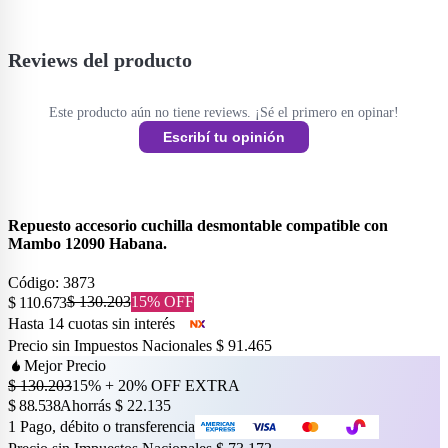
Mambo 12090 Habana. Contenido: 1 accesorio cuchilla. ----------
Reviews del producto
Este producto aún no tiene reviews. ¡Sé el primero en opinar!
Escribí tu opinión
Repuesto accesorio cuchilla desmontable compatible con
Mambo 12090 Habana.
Código:
3873
$ 130.203
15
% OFF
$ 110.673
Hasta
14
cuotas sin interés
Precio sin Impuestos Nacionales
$ 91.465
Mejor Precio
$ 130.203
15% + 20% OFF EXTRA
$ 88.538
Ahorrás
$ 22.135
1 Pago, débito o transferencia