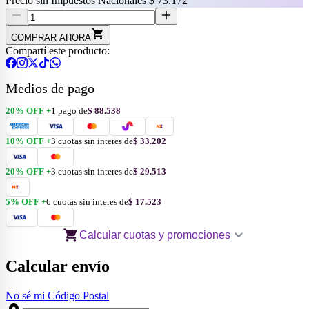
Precio sin Impuestos Nacionales
$ 73.172
COMPRAR AHORA
Compartí este producto:
Medios de pago
20
% OFF +
1 pago de
$ 88.538
10
% OFF +
3
cuotas
sin interes
de
$ 33.202
20
% OFF +
3
cuotas
sin interes
de
$ 29.513
5
% OFF +
6
cuotas
sin interes
de
$ 17.523
Calcular cuotas y promociones
Calcular envío
No sé mi Código Postal