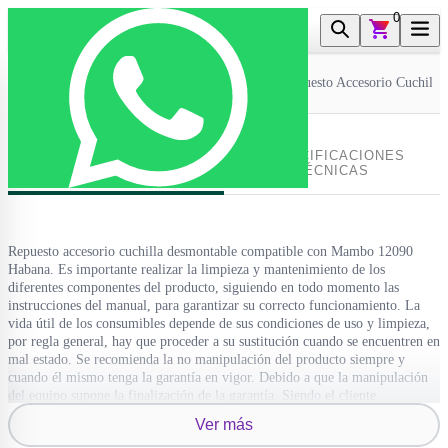
0
Inicio
>
Electro Y Hogar
>
Robot De Cocina
>
Repuesto Accesorio Cuchill
ESPECIFICACIONES
DESCRIPCIÓN DEL
TÉCNICAS
PRODUCTO
Repuesto accesorio cuchilla desmontable compatible con Mambo 12090
Habana. Es importante realizar la limpieza y mantenimiento de los
diferentes componentes del producto, siguiendo en todo momento las
instrucciones del manual, para garantizar su correcto funcionamiento. La
vida útil de los consumibles depende de sus condiciones de uso y limpieza,
por regla general, hay que proceder a su sustitución cuando se encuentren en
mal estado. Se recomienda la no manipulación del producto siempre y
cuando él mismo tenga la garantía en vigor. Debido a que la manipulación
del equipo supone la finalización de la garantía. Siendo el cliente
responsable de la reparación y de los daños o averías que la incorrecta
Ver más
manipulación del equipo pueda suponer. Repuesto compatible con modelos: