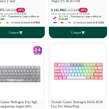
nco y azul
Negro ES RGB USB
07
$ 129.230
$ 141.866
$ 157.628
-
10
%
-
10
%
imp nacionales
$ 96.120,89
Precio sin imp nacionales
$ 117.243,91
 OFF +
Transferencia, 1 pago o débito de
20
% OFF +
Transferencia, 1 pago o débito de
3.045
$ 113.492
12
cuotas
sin interés
de
$ 9692
12
cuotas
sin interés
de
$ 11.822
Comprar
Comprar
 Gamer Redragon Fizz Rgb
Teclado Gamer Redragon K616-RGB
ansparente Inglés 60%
Fizz Pro White/Pink