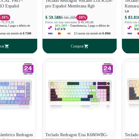
 UCAL PRO -
Teclado Redragon Volcano Lcd K526-
Teclad
O Español
pro Español Membrana Rgb
Kumara
5.0
$ 59.588
$ 66.209
$ 83.81
-
10
%
-
10
%
$ 75.173,35
Precio sin imp nacionales
$ 49.245,66
Precio sin 
rencia, 1 pago o débito de
20
% OFF +
Transferencia, 1 pago o débito de
20
%
$ 47.670
$ 6
uotas
sin interés
de
$ 7580
12
cuotas
sin interés
de
$ 4966
rar
Comprar
lámbrico Redragon
Teclado Redragon Eisa K686WBG-
Teclad