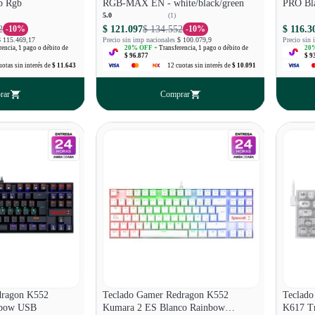
b Rgb
RGB-MAX EN - white/black/green
PRO Bla
5.0
(
1
)
2
$ 121.097
$ 134.552
$ 116.3
-
10
%
-
10
%
$ 115.469,17
Precio sin imp nacionales
$ 100.079,9
Precio sin 
rencia, 1 pago o débito de
20
% OFF +
Transferencia, 1 pago o débito de
20
%
$ 96.877
$ 9
uotas
sin interés
de
$ 11.643
12
cuotas
sin interés
de
$ 10.091
rar
Comprar
dragon K552
Teclado Gamer Redragon K552
Teclado
nbow USB
Kumara 2 ES Blanco Rainbow
K617 Tr