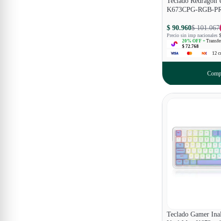
Teclado Redragon
K673CPG-RGB-PR
$ 90.960
$ 101.067
Precio sin imp nacionales
20
% OFF +
Transfe
$ 72.768
12
c
Comp
Teclado Gamer Ina