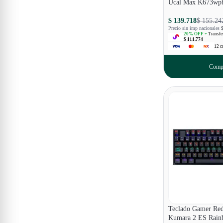
Ucal Max K673wp
$ 139.718
$ 155.24
Precio sin imp nacionales
20
% OFF +
Transfe
$ 111.774
12
c
Comp
Teclado Gamer Re
Kumara 2 ES Rai