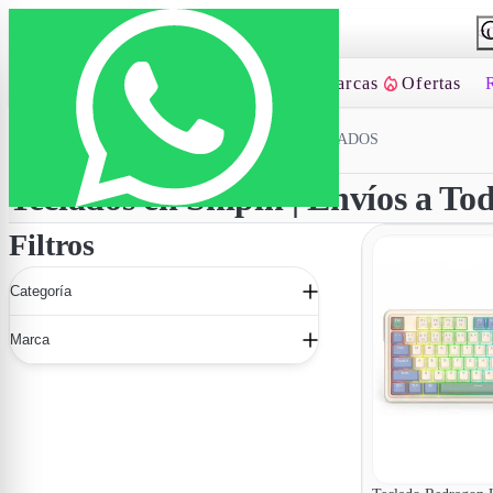
Categorías
Envío 24hs AMBA
Marcas
Ofertas
INICIO
/
PERIFÉRICOS PC
/
TECLADOS
Teclados en Shipin | Envíos a Todo
Filtros
Categoría
Marca