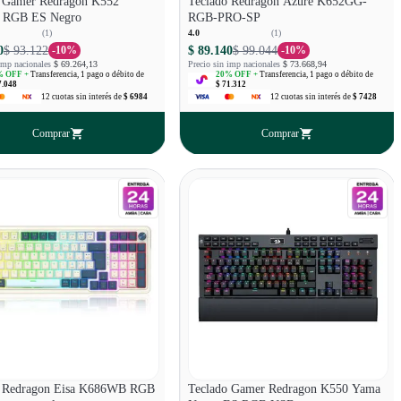
o Gamer Redragon K552
Teclado Redragon Azure K652GG-
 RGB ES Negro
RGB-PRO-SP
(
1
)
4.0
(
1
)
0
$ 93.122
$ 89.140
$ 99.044
-
10
%
-
10
%
imp nacionales
$ 69.264,13
Precio sin imp nacionales
$ 73.668,94
 OFF +
Transferencia, 1 pago o débito de
20
% OFF +
Transferencia, 1 pago o débito de
7.048
$ 71.312
12
cuotas
sin interés
de
$ 6984
12
cuotas
sin interés
de
$ 7428
Comprar
Comprar
o Redragon Eisa K686WB RGB
Teclado Gamer Redragon K550 Yama